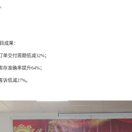
。
目成果：
.订单交付周期低减32%；
.库存准确率提升64%；
.客诉低减27%。