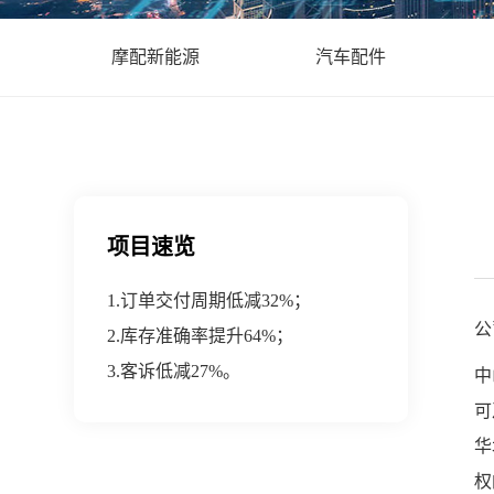
摩配新能源
汽车配件
项目速览
1.订单交付周期低减32%；
公
2.库存准确率提升64%；
3.客诉低减27%。
中
可
华
权