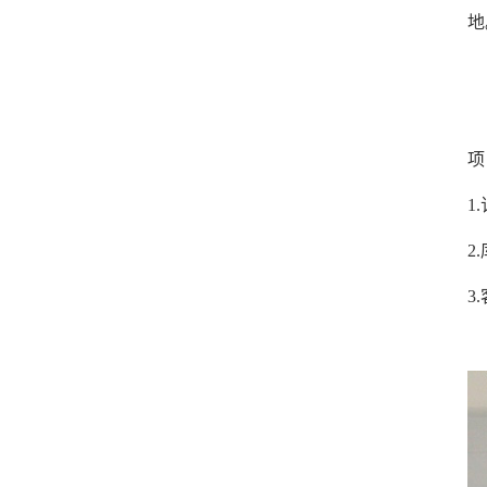
地
项
1
2
3