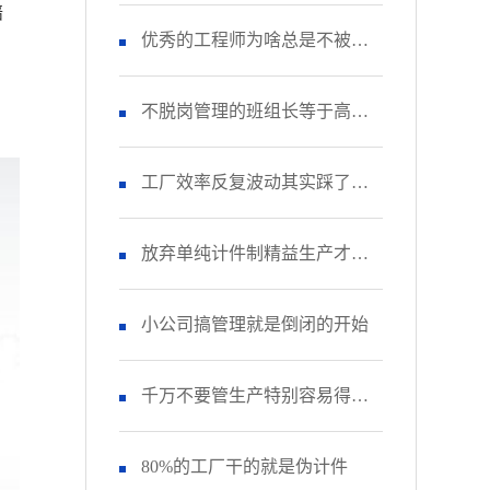
赔
品做好！
优秀的工程师为啥总是不被重
视？
不脱岗管理的班组长等于高级
杂工
工厂效率反复波动其实踩了这
个致命坑
放弃单纯计件制精益生产才能
真落地
小公司搞管理就是倒闭的开始
千万不要管生产特别容易得高
血压
80%的工厂干的就是伪计件