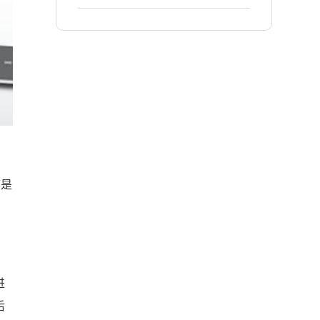
序是
，
，
进
后