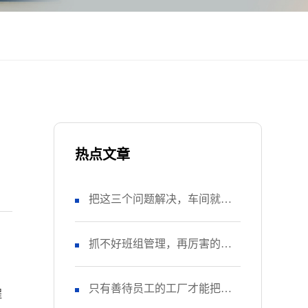
热点文章
把这三个问题解决，车间就风
调雨顺了
抓不好班组管理，再厉害的工
、
厂终究走不远
只有善待员工的工厂才能把产
程