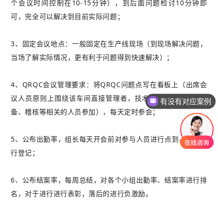
个会议时间控制在10-15分钟），到后面问题检讨10分钟即
可，完全可以解决到目前实际问题；
3、固定会议地点：一般固定在生产线现场（到现场解决问题，
当场了解实际情况，更有利于问题得到快速解决）；
4、QRQC会议管理要求：将QRQC问题点写在看板上（出席会
议人员原则上围绕该车间直接管理者，技术、品质、物控、设
有没有对应案例
备、稽核等相关的人员参加），每天定时参会；
5、公布出勤率，组长每天开会前对参与人员进行点到，出勤进
行登记；
6、公布结案率，每周总结，对各个小组出勤率、结案率进行排
名，对于进行进行表彰，落后的进行负激励。