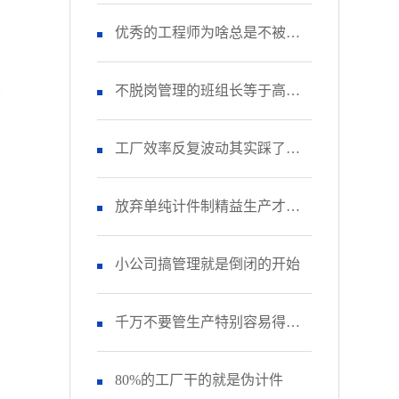
品做好！
优秀的工程师为啥总是不被重
视？
不脱岗管理的班组长等于高级
杂工
工厂效率反复波动其实踩了这
个致命坑
放弃单纯计件制精益生产才能
真落地
小公司搞管理就是倒闭的开始
千万不要管生产特别容易得高
血压
80%的工厂干的就是伪计件