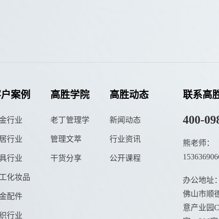
客户案例
高胜学院
高胜动态
联系高
400-09
金行业
老丁管理学
新闻动态
居行业
管理文萃
行业资讯
熊老师：
153636906
具行业
干货分享
公开课程
工化妆品
办公地址
佛山市顺德
金配件
意产业园C栋
织行业