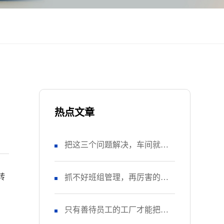
热点文章
把这三个问题解决，车间就风
转
调雨顺了
抓不好班组管理，再厉害的工
厂终究走不远
只有善待员工的工厂才能把产