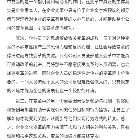
中充当的是一个指引者和辅助者的作用，在变革中真正的主体其
实是企业家本人，在企业变革中只有位于企业金字塔顶端的领导
者与管理者对企业的变革有足够的决心与信心，才能带动整个公
司的变革氛围，引领变革走向成功。
其次，企业员工的思想解放攸关变革的成败。员工对这种变
革的不确定性所产生的恐惧心理和反抗心理，往往会导致变革的
停滞进而导致变革的失败。只有公司人员全部融入变革中才能真
正推动改革的前进，而将那些不愿意接受变革的人员调离，也会
加速变革的进程。同时企业人员的稳定性对企业的变革是十分重
要的，一间人员流动率太大的公司是很难做强做大的，只有稳定
的环境才能为企业的发展创造一个较好的环境。
第三：在变革中的另一个重要因素便是奖励与报酬，将奖励
和报酬与那些有助于实现公司的任务目标的行为挂钩，让员工了
解如何才能受到奖励，从而引导他们实现行为方式的转变。总
之，企业文化变革的阻力来源于人和与人相关的利益关系，只有
理顺和摆平这些关系，变革的障碍才能最终克服。