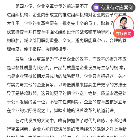
第四方便，企业变革步伐的前进离不开一个强有力的内部推
有没有对应案例
进组织机构，企业内部成立的推进组织机构对企业的变革有着重
大作用。企业的变革需要有一批身先士卒的员工，踏着坚定的步
伐支持变革并在变革中强化组织设计的战略和市场导向，消除机
构臃肿，减少部门职能重叠、交叉，避免职能真空带，合理的管
理幅度，便于指挥、协调和控制。
最后，企业变革是为了提高企业的效率，而效率的提升不应
是以牺牲质量为代价的。产品的质量是企业发展与生存的根 本，
也是企业获得长期发展成功的战略武器，企业只有把好这一关才
有实力与其他的企业竞争，以降低质量来提高生产效率的方法无
异于是杀鸡取卵，这只能更早的把企业送上绝路。质量永远是处
于公司发展的第一位，不管在任何时期。企业的变革应该是立足
在企业的实际情况之上，脚踏实地的沿着改革的轨道前进。
在时代发展的大潮中，唯有把握住了时代的命脉，不断地进
行变革创新，企业方能在惊涛骇浪的市场经济的浩瀚之洋上重新