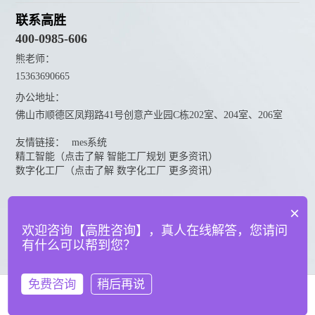
联系高胜
400-0985-606
熊老师：
15363690665
办公地址：
佛山市顺德区凤翔路41号创意产业园C栋202室、204室、206室
友情链接：
mes系统
精工智能（点击了解 智能工厂规划 更多资讯）
数字化工厂（点击了解 数字化工厂 更多资讯）
资料下载
×
点击下载更多高胜咨询资料
欢迎咨询【高胜咨询】，真人在线解答，您请问
有什么可以帮到您？
© 广东高胜互联科技有限公司
粤ICP备18151050号
法律声明
免费咨询
稍后再说
在线咨询
拨打电话
网站建设：万迪网络