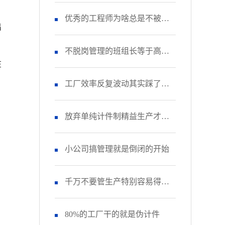
品做好！
优秀的工程师为啥总是不被重
出
视？
不脱岗管理的班组长等于高级
在
杂工
工厂效率反复波动其实踩了这
个致命坑
放弃单纯计件制精益生产才能
真落地
小公司搞管理就是倒闭的开始
千万不要管生产特别容易得高
血压
80%的工厂干的就是伪计件