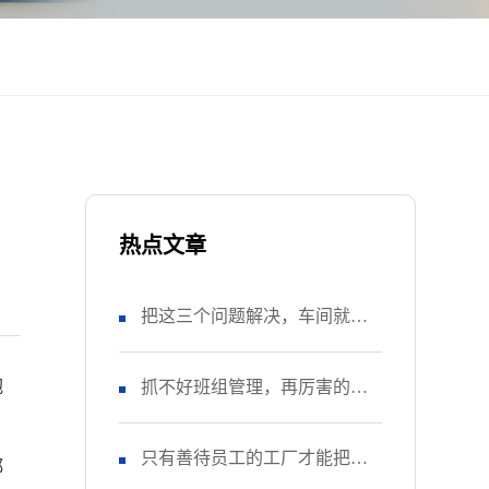
热点文章
把这三个问题解决，车间就风
抱
调雨顺了
抓不好班组管理，再厉害的工
厂终究走不远
只有善待员工的工厂才能把产
都