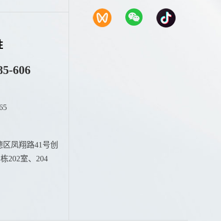
胜
85-606
65
：
区凤翔路41号创
202室、204