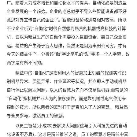
广。随着人力成本增长和自动化水平的提高，自动化必是制造型
企业发展的一个趋势。企业的老总似乎不导入些智能设备都不好
意思对外宣传自己的企业了。智能设备价格通常相对较高，所以
不少企业听到“自働化”时很自然想到昂贵的机器或高科技的计算
机，误以为精益生产的自働化需要投入巨额资金，离自己企业很
远。精益的产生源于穷人思维，当然正是因为丰田公司穷，才有
今天的精益生产。分析该“働”字比常见的“动”字多一个人字旁，故
两字是有所不同的。
精益中的“自働化”是指利用人的智慧加上机器的探测实时识
别机器异常、质量异常、作业延迟等状况，并立即人手动或机器
自行停止以解决问题，以人的智慧为先而不仅是靠机器;而常见的
“自动化”指机械并非人为的依序操作，而是靠机械或电气作用来
控制的技术，所以两者的差别在于是否加入了人的智慧。 精益倡
导全员参与，激活员工的智慧。
以员工智慧(小成本)去解决大问题(这与引入科技先进的自动
化设备不矛盾)，这才是精益推崇之道，员工的智慧才是精益中真