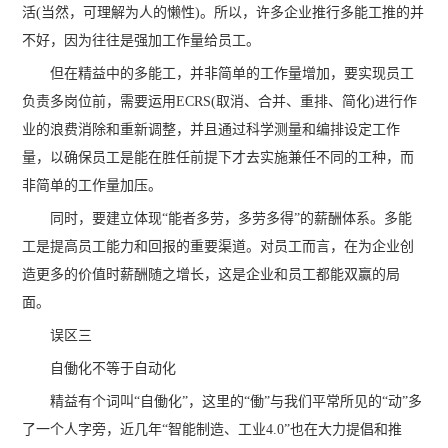
活(当然，可理解为人的懒性)。所以，许多企业推行多能工推的并
不好，因为往往是强加工作量给员工。
但在精益中的多能工，并非简单的工作量增加，要实现员工
负责多岗位前，需要运用ECRS(取消、合并、重排、简化)进行作
业的浪费消除和重新调整，并且通过科学测量和编排设定工作
量，以确保员工是能在胜任前提下才去实施兼任不同的工种，而
非简单的工作量加压。
同时，要建立体现“能者多劳，多劳多得”的薪酬体系。多能
工是提高员工能力和回报的重要渠道。对员工而言，在为企业创
造更多的价值时薪酬随之增长，这是企业和员工都能双赢的局
面。
误区三
自働化不等于自动化
精益有个词叫“自働化”，这里的“働”与我们平常所见的“动”多
了一个人字旁，近几年“智能制造、工业4.0”也在大力提倡和推