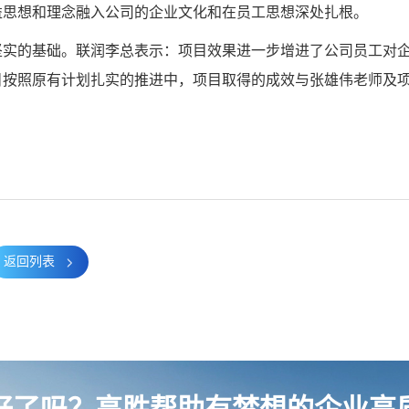
益思想和理念融入公司的企业文化和在员工思想深处扎根。
坚实的基础。联润李总表示：项目效果进一步增进了公司员工对
目按照原有计划扎实的推进中，项目取得的成效与张雄伟老师及
返回列表
好了吗？高胜帮助有梦想的企业高