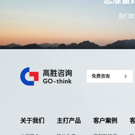
我们致
免费咨询
关于我们
主打产品
客户案例