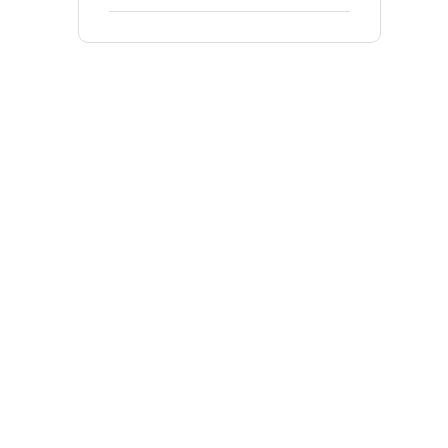
精益生产项目！