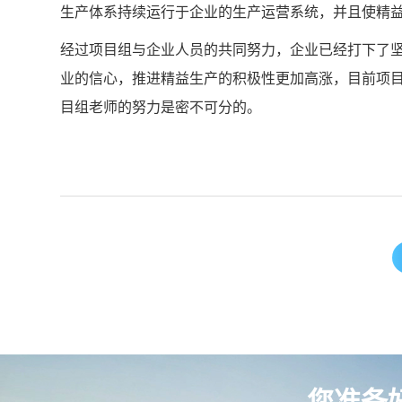
生产体系持续运行于企业的生产运营系统，并且使精
经过项目组与企业人员的共同努力，企业已经打下了
业的信心，推进精益生产的积极性更加高涨，目前项
目组老师的努力是密不可分的。
您准备