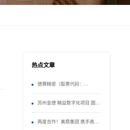
热点文章
德赛精密（股票代码：
SZ000049） 正式启动 管理升级
苏州金德 精益数字化项目 圆满
&精益注塑项目！
收官
再度合作！美鼎集团 携手高胜