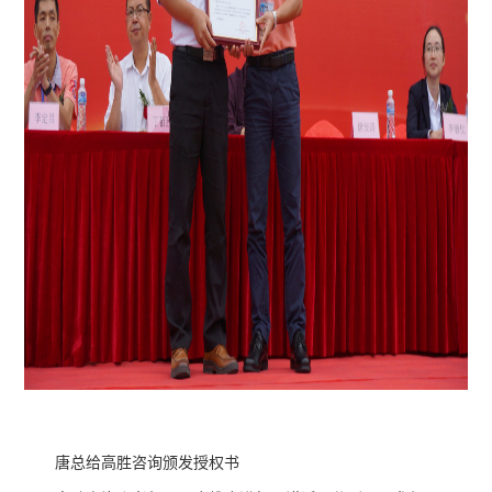
唐总给高胜咨询颁发授权书