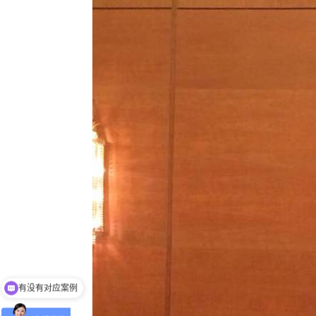
有没有对应案例