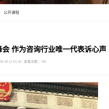
公开课程
会 作为咨询行业唯一代表诉心声
-28 12:03:28 / 查看次数：769