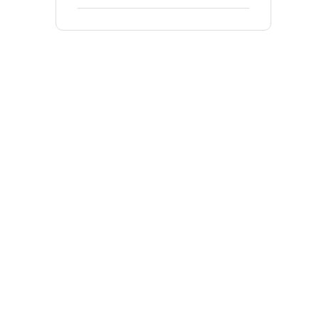
精益生产项目！