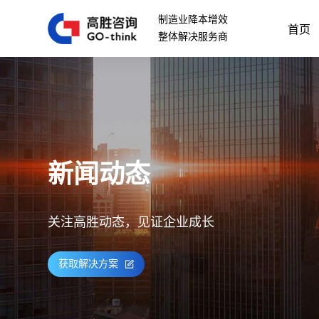
制造业降本增效
首页
整体解决服务商
新闻动态
关注高胜动态，见证企业成长
获取解决方案