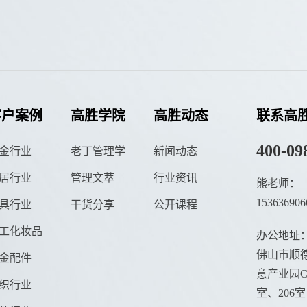
客户案例
高胜学院
高胜动态
联系高
400-09
金行业
老丁管理学
新闻动态
居行业
管理文萃
行业资讯
熊老师：
153636906
具行业
干货分享
公开课程
工化妆品
办公地址
佛山市顺德
金配件
意产业园C栋
织行业
室、206室