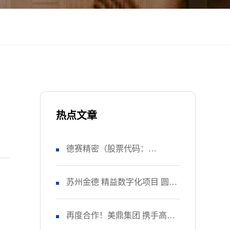
热点文章
德赛精密（股票代码：
SZ000049） 正式启动 管理升级
苏州金德 精益数字化项目 圆满
&精益注塑项目！
收官
再度合作！美鼎集团 携手高胜