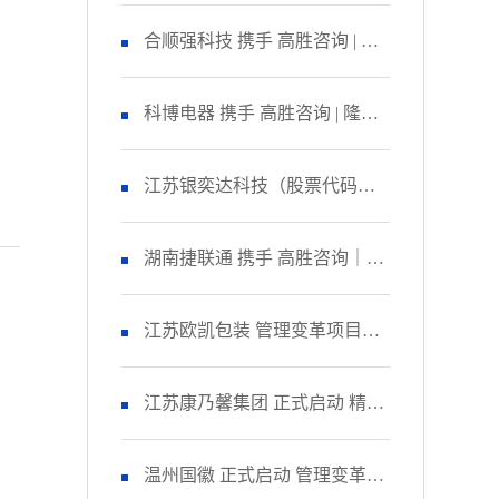
咨询 启动管理变革项目
合顺强科技 携手 高胜咨询 | 隆
重召开 精益生产项目誓师大
科博电器 携手 高胜咨询 | 隆重
会！
召开 品质管理提升项目启动大
江苏银奕达科技（股票代码：
会！
836235） 携手 高胜咨询｜正式
湖南捷联通 携手 高胜咨询｜正
启动 管理变革项目
式启动 精益生产项目！
江苏欧凯包装 管理变革项目人
资改善模块 圆满收官！
江苏康乃馨集团 正式启动 精益
生产项目二期！
温州国徽 正式启动 管理变革&