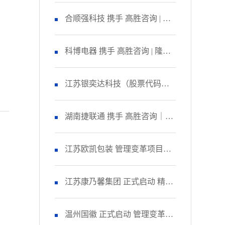
咨询 启动管理变革项目
合顺强科技 携手 高胜咨询 | 隆
重召开 精益生产项目誓师大
科博电器 携手 高胜咨询 | 隆重
会！
召开 品质管理提升项目启动大
江苏银奕达科技（股票代码：
会！
836235） 携手 高胜咨询｜正式
湖南捷联通 携手 高胜咨询｜正
启动 管理变革项目
式启动 精益生产项目！
江苏欧凯包装 管理变革项目人
资改善模块 圆满收官！
江苏康乃馨集团 正式启动 精益
生产项目二期！
温州国徽 正式启动 管理变革&