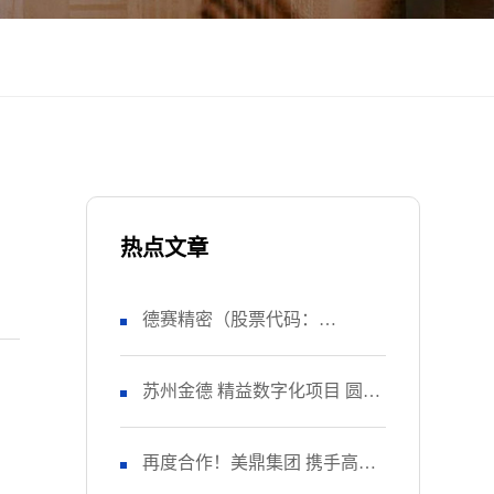
热点文章
德赛精密（股票代码：
SZ000049） 正式启动 管理升级
苏州金德 精益数字化项目 圆满
&精益注塑项目！
收官
再度合作！美鼎集团 携手高胜