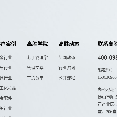
客户案例
高胜学院
高胜动态
联系高
400-09
金行业
老丁管理学
新闻动态
居行业
管理文萃
行业资讯
熊老师：
153636906
具行业
干货分享
公开课程
工化妆品
办公地址
佛山市顺德
金配件
意产业园C栋
织行业
室、206室