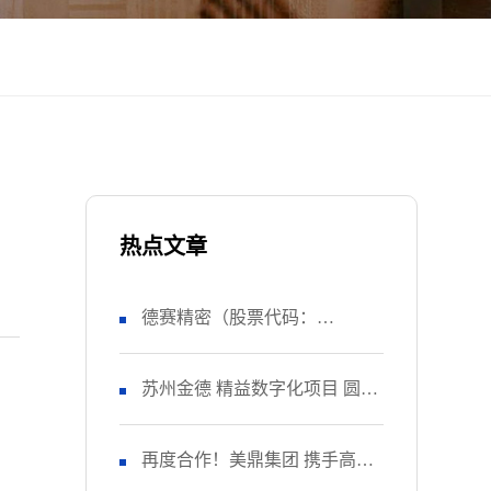
热点文章
德赛精密（股票代码：
SZ000049） 正式启动 管理升级
苏州金德 精益数字化项目 圆满
&精益注塑项目！
收官
再度合作！美鼎集团 携手高胜