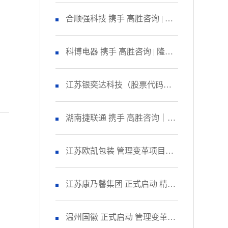
咨询 启动管理变革项目
合顺强科技 携手 高胜咨询 | 隆
重召开 精益生产项目誓师大
科博电器 携手 高胜咨询 | 隆重
会！
召开 品质管理提升项目启动大
江苏银奕达科技（股票代码：
会！
836235） 携手 高胜咨询｜正式
湖南捷联通 携手 高胜咨询｜正
启动 管理变革项目
式启动 精益生产项目！
江苏欧凯包装 管理变革项目人
资改善模块 圆满收官！
江苏康乃馨集团 正式启动 精益
生产项目二期！
温州国徽 正式启动 管理变革&