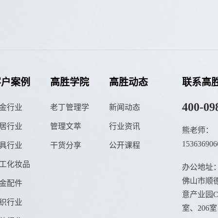
客户案例
高胜学院
高胜动态
联系高
400-09
金行业
老丁管理学
新闻动态
居行业
管理文萃
行业资讯
熊老师：
153636906
具行业
干货分享
公开课程
工化妆品
办公地址
佛山市顺德
金配件
意产业园C栋
织行业
室、206室