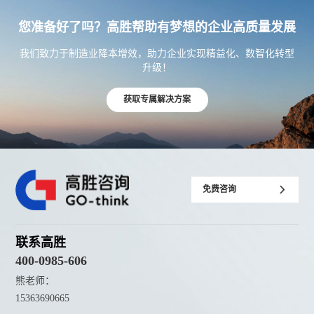
您准备好了吗？高胜帮助有梦想的企业高质量发展
我们致力于制造业降本增效，助力企业实现精益化、数智化转型
升级！
获取专属解决方案
免费咨询
联系高胜
400-0985-606
熊老师：
15363690665