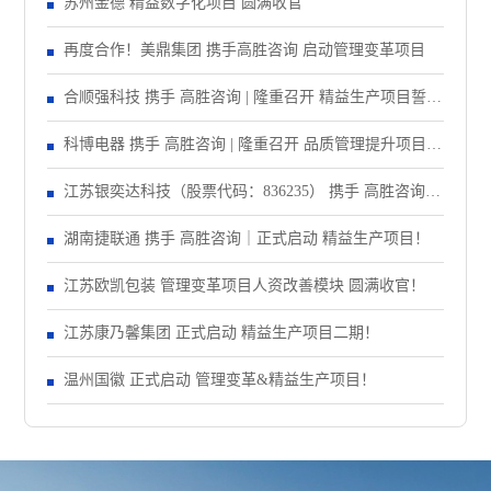
精益注塑项目！
苏州金德 精益数字化项目 圆满收官
再度合作！美鼎集团 携手高胜咨询 启动管理变革项目
合顺强科技 携手 高胜咨询 | 隆重召开 精益生产项目誓师
大会！
科博电器 携手 高胜咨询 | 隆重召开 品质管理提升项目启
动大会！
江苏银奕达科技（股票代码：836235） 携手 高胜咨询｜
正式启动 管理变革项目
湖南捷联通 携手 高胜咨询｜正式启动 精益生产项目！
江苏欧凯包装 管理变革项目人资改善模块 圆满收官！
江苏康乃馨集团 正式启动 精益生产项目二期！
温州国徽 正式启动 管理变革&精益生产项目！