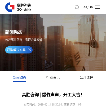
English
新闻动态
关注高胜动态，见证企业成长
获取解决方案
新闻动态
行业资讯
公开课程
高胜咨询║爆竹声声，开工大吉！
发布时间：2019-02-14 18:36:14 / 查看次数：664