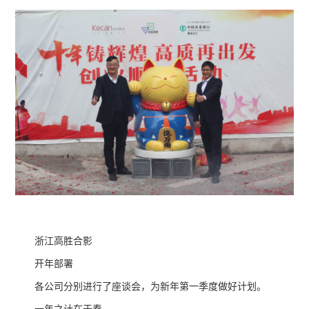
浙江高胜合影
开年部署
各公司分别进行了座谈会，为新年第一季度做好计划。