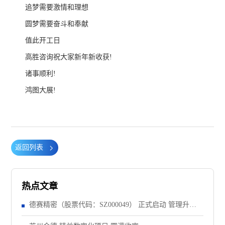
追梦需要激情和理想
圆梦需要奋斗和奉献
值此开工日
高胜咨询祝大家新年新收获!
诸事顺利!
鸿图大展!
返回列表
热点文章
德赛精密（股票代码：SZ000049） 正式启动 管理升级&