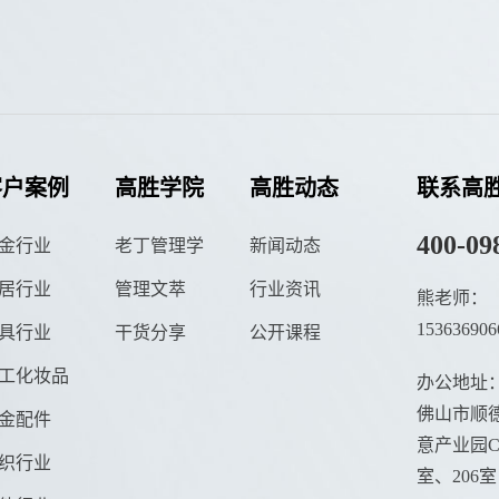
客户案例
高胜学院
高胜动态
联系高
400-09
金行业
老丁管理学
新闻动态
居行业
管理文萃
行业资讯
熊老师：
153636906
具行业
干货分享
公开课程
工化妆品
办公地址
佛山市顺德
金配件
意产业园C栋
织行业
室、206室