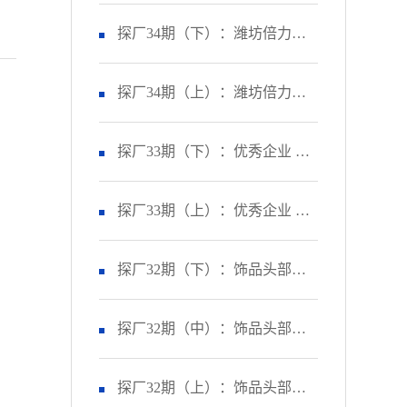
市企业精益标杆生产线效率提
探厂34期（下）：潍坊倍力汽
升40%？
车零部件有限公司 如何让生产
探厂34期（上）：潍坊倍力汽
效率提升43%？
车零部件有限公司 如何让订单
探厂33期（下）：优秀企业 盛
准交率提升43%？
央电气 | 通过管理变革，让订单
探厂33期（上）：优秀企业 盛
准交率提升到95%以上！
央电气 | 通过精益生产，让产线
探厂32期（下）：饰品头部企
产能提升83%！
业 贝菲饰品 | 通过品质改善，
探厂32期（中）：饰品头部企
让失败成本异常递减70%！
业 贝菲饰品 | 通过交付改善，
探厂32期（上）：饰品头部企