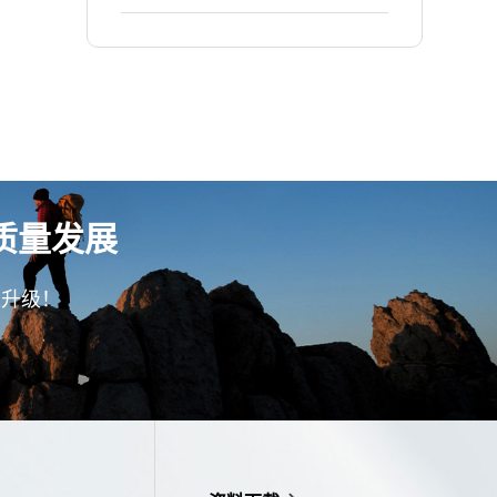
让订单准交率提升至90%以
业 贝菲饰品 | 通过精益生产项
上！
目，让车间生产效率提升至
95% ！
质量发展
型升级！