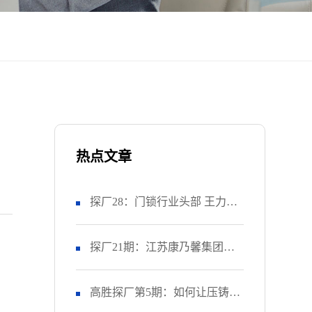
热点文章
探厂28：门锁行业头部 王力安
防 如何推进精益生产项目？
探厂21期：江苏康乃馨集团如
（上）
何让工厂的OEE提升28%？
高胜探厂第5期：如何让压铸上