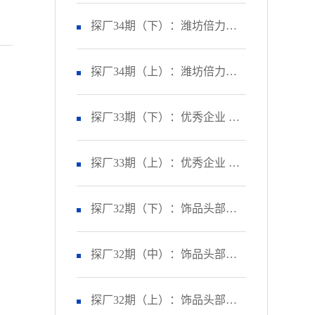
市企业精益标杆生产线效率提
探厂34期（下）：潍坊倍力汽
升40%？
车零部件有限公司 如何让生产
探厂34期（上）：潍坊倍力汽
效率提升43%？
车零部件有限公司 如何让订单
探厂33期（下）：优秀企业 盛
准交率提升43%？
央电气 | 通过管理变革，让订单
探厂33期（上）：优秀企业 盛
准交率提升到95%以上！
央电气 | 通过精益生产，让产线
探厂32期（下）：饰品头部企
产能提升83%！
业 贝菲饰品 | 通过品质改善，
探厂32期（中）：饰品头部企
让失败成本异常递减70%！
业 贝菲饰品 | 通过交付改善，
探厂32期（上）：饰品头部企