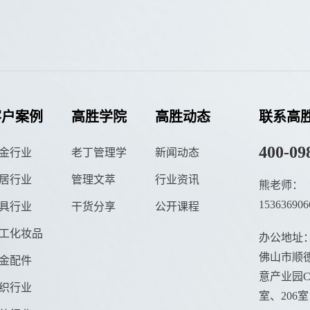
客户案例
高胜学院
高胜动态
联系高
400-09
金行业
老丁管理学
新闻动态
居行业
管理文萃
行业资讯
熊老师：
153636906
具行业
干货分享
公开课程
工化妆品
办公地址
佛山市顺德
金配件
意产业园C栋
织行业
室、206室