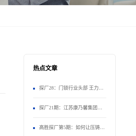
热点文章
探厂28：门锁行业头部 王力安
防 如何推进精益生产项目？
探厂21期：江苏康乃馨集团如
（上）
何让工厂的OEE提升28%？
高胜探厂第5期：如何让压铸上