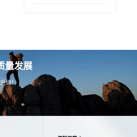
让订单准交率提升至90%以
业 贝菲饰品 | 通过精益生产项
上！
目，让车间生产效率提升至
95% ！
质量发展
型升级！