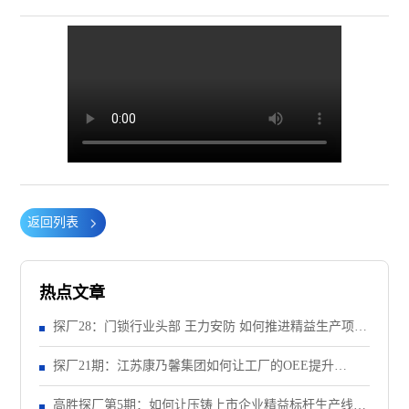
返回列表
热点文章
探厂28：门锁行业头部 王力安防 如何推进精益生产项
目？（上）
探厂21期：江苏康乃馨集团如何让工厂的OEE提升
28%？
高胜探厂第5期：如何让压铸上市企业精益标杆生产线效