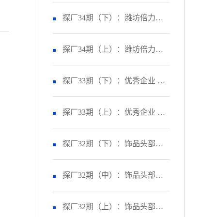
市企业精益标杆生产线效率提
探厂34期（下）：潍坊倍力汽
升40%？
车零部件有限公司 如何让生产
探厂34期（上）：潍坊倍力汽
效率提升43%？
车零部件有限公司 如何让订单
探厂33期（下）：优秀企业 盛
准交率提升43%？
央电气 | 通过管理变革，让订单
探厂33期（上）：优秀企业 盛
准交率提升到95%以上！
央电气 | 通过精益生产，让产线
探厂32期（下）：饰品头部企
产能提升83%！
业 贝菲饰品 | 通过品质改善，
探厂32期（中）：饰品头部企
让失败成本异常递减70%！
业 贝菲饰品 | 通过交付改善，
探厂32期（上）：饰品头部企