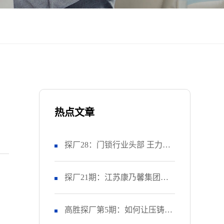
热点文章
探厂28：门锁行业头部 王力安
防 如何推进精益生产项目？
探厂21期：江苏康乃馨集团如
（上）
何让工厂的OEE提升28%？
高胜探厂第5期：如何让压铸上