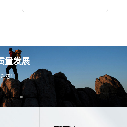
让订单准交率提升至90%以
业 贝菲饰品 | 通过精益生产项
上！
目，让车间生产效率提升至
95% ！
质量发展
型升级！