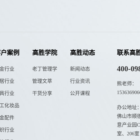
客户案例
高胜学院
高胜动态
联系高
400-09
金行业
老丁管理学
新闻动态
居行业
管理文萃
行业资讯
熊老师：
153636906
具行业
干货分享
公开课程
工化妆品
办公地址
佛山市顺德
金配件
意产业园C栋
织行业
室、206室