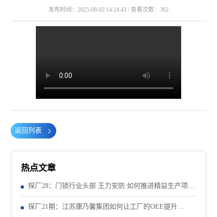
发布时间：2025-09-02 14:24:43 / 查看次数：362
返回列表
热点文章
探厂28：门锁行业头部 王力安防 如何推进精益生产项
目？（上）
探厂21期：江苏康乃馨集团如何让工厂的OEE提升