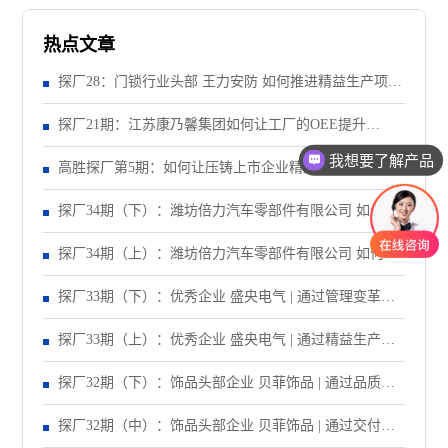
热点文章
探厂28：门锁行业头部 王力安防 如何推进精益生产项
目？（上）
探厂21期：江苏康乃馨集团如何让工厂的OEE提升
我想要了解产品
28%？
高胜探厂第5期：如何让压铸上市企业精益标杆生产线效
率提升40%？
探厂34期（下）：潍坊倍力汽车零部件有限公司 如何让
生产效率提升43%？
探厂34期（上）：潍坊倍力汽车零部件有限公司 如何让
订单准交率提升43%？
探厂33期（下）：优秀企业 盛央电气 | 通过管理变革，
让订单准交率提升到95%以上！
探厂33期（上）：优秀企业 盛央电气 | 通过精益生产，
让产线产能提升83%！
探厂32期（下）：饰品头部企业 贝菲饰品 | 通过品质改
善，让失败成本异常递减70%！
探厂32期（中）：饰品头部企业 贝菲饰品 | 通过交付改