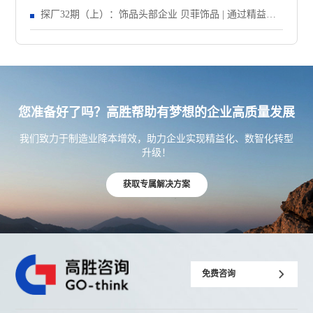
善，让订单准交率提升至90%以上！
探厂32期（上）：饰品头部企业 贝菲饰品 | 通过精益生
产项目，让车间生产效率提升至95% ！
您准备好了吗？高胜帮助有梦想的企业高质量发展
我们致力于制造业降本增效，助力企业实现精益化、数智化转型
升级！
获取专属解决方案
免费咨询