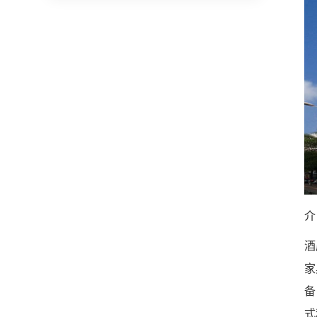
介
酒
家
备
式