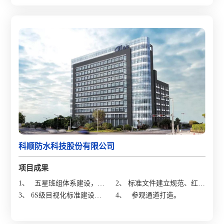
科顺防水科技股份有限公司
项目成果
1、
五星班组体系建设，班
2、 标准文件建立规范、红牌
组长综合测评达到一星标
3、 6S级目视化标准建设、
作战关闭率提升；
4、
参观通道打造。
准；
6S运营制度建立；