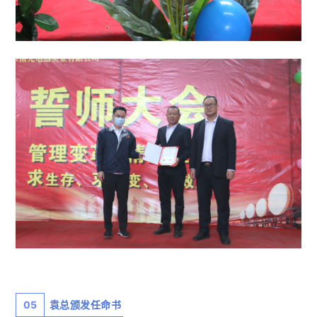
05
袁总颁发任命书