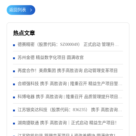
返回列表
热点文章
德赛精密（股票代码：SZ000049） 正式启动 管理升级&
精益注塑项目！
苏州金德 精益数字化项目 圆满收官
再度合作！美鼎集团 携手高胜咨询 启动管理变革项目
合顺强科技 携手 高胜咨询 | 隆重召开 精益生产项目誓师
大会！
科博电器 携手 高胜咨询 | 隆重召开 品质管理提升项目启
动大会！
江苏银奕达科技（股票代码：836235） 携手 高胜咨询｜
正式启动 管理变革项目
湖南捷联通 携手 高胜咨询｜正式启动 精益生产项目！
江苏欧凯包装 管理变革项目人资改善模块 圆满收官！