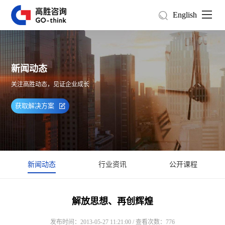
English
新闻动态
关注高胜动态，见证企业成长
获取解决方案
新闻动态
行业资讯
公开课程
解放思想、再创辉煌
发布时间：2013-05-27 11:21:00 / 查看次数：776