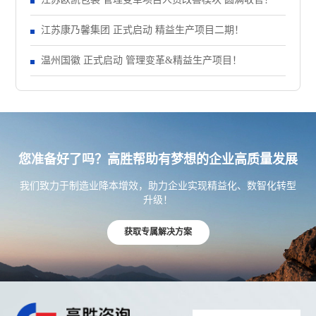
江苏康乃馨集团 正式启动 精益生产项目二期！
温州国徽 正式启动 管理变革&精益生产项目！
您准备好了吗？高胜帮助有梦想的企业高质量发展
我们致力于制造业降本增效，助力企业实现精益化、数智化转型
升级！
获取专属解决方案