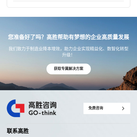
您准备好了吗？高胜帮助有梦想的企业高质量发展
我们致力于制造业降本增效，助力企业实现精益化、数智化转型
升级！
获取专属解决方案
免费咨询
联系高胜