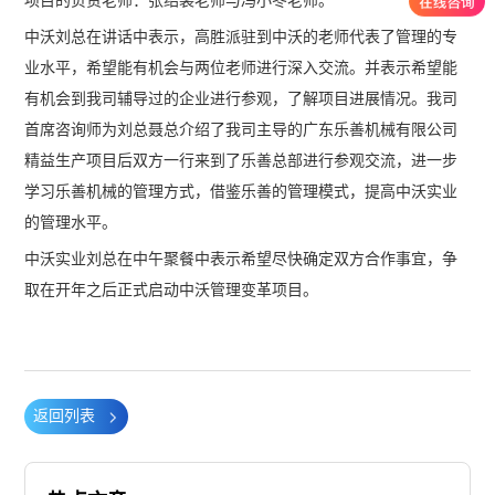
项目的负责老师：张绍裴老师与冯小冬老师。
中沃刘总在讲话中表示，高胜派驻到中沃的老师代表了管理的专
业水平，希望能有机会与两位老师进行深入交流。并表示希望能
有机会到我司辅导过的企业进行参观，了解项目进展情况。我司
首席咨询师为刘总聂总介绍了我司主导的广东乐善机械有限公司
精益生产项目后双方一行来到了乐善总部进行参观交流，进一步
学习乐善机械的管理方式，借鉴乐善的管理模式，提高中沃实业
的管理水平。
中沃实业刘总在中午聚餐中表示希望尽快确定双方合作事宜，争
取在开年之后正式启动中沃管理变革项目。
返回列表