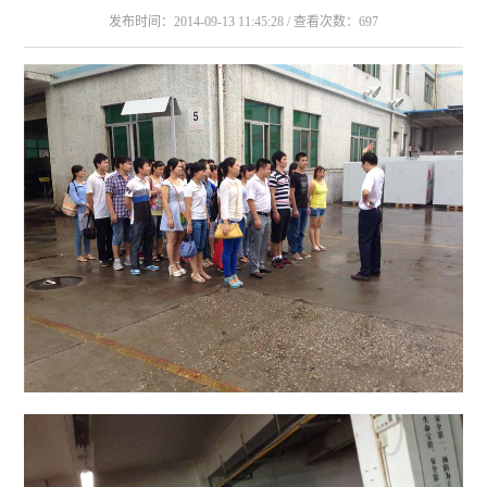
发布时间：2014-09-13 11:45:28 / 查看次数：697