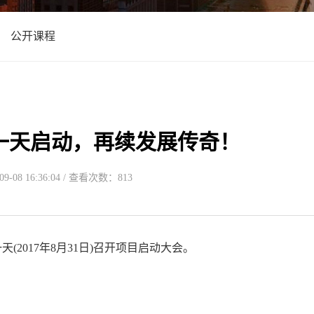
公开课程
一天启动，再续发展传奇！
-08 16:36:04 / 查看次数：813
017年8月31日)召开项目启动大会。