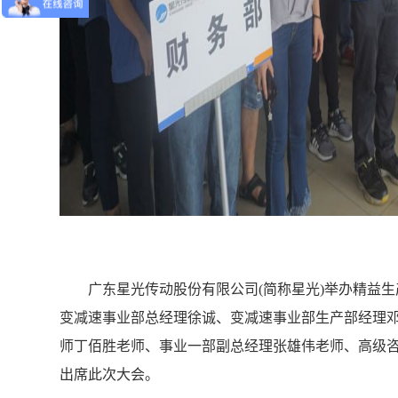
广东星光传动股份有限公司(简称星光)举办精益生
变减速事业部总经理徐诚、变减速事业部生产部经理
师丁佰胜老师、事业一部副总经理张雄伟老师、高级
出席此次大会。