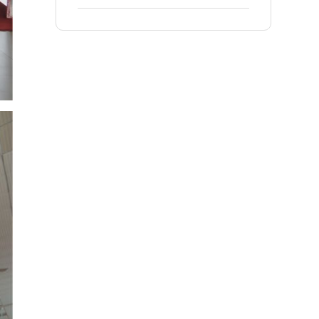
精益生产项目！