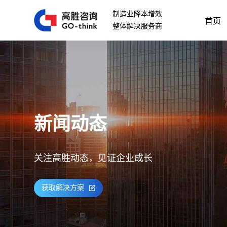
制造业降本增效
首页
整体解决服务商
新闻动态
关注高胜动态，见证企业成长
获取解决方案