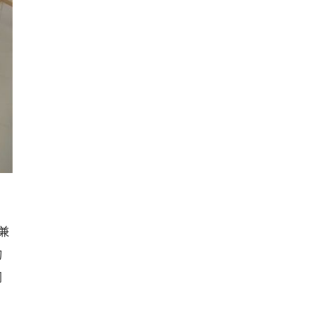
兼
询
同