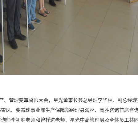
产、管理变革誓师大会，星光董事长兼总经理李华林、副总经理
邓雪凤、变减速事业部生产保障部经理聂海林、高胜咨询首席咨
咨询师李初胜老师和曾祥进老师、星光中高管理层及全体员工共