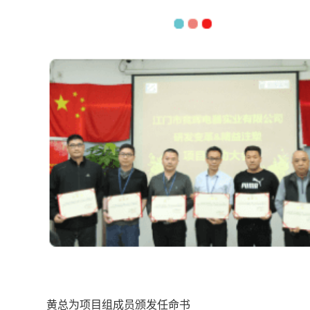
黄总为项目组成员颁发任命书