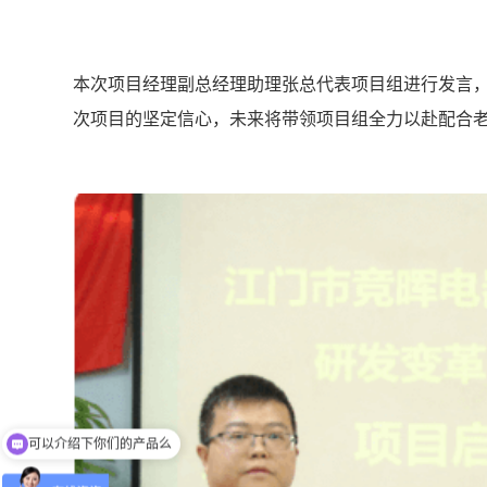
本次项目经理副总经理助理张总代表项目组进行发言
次项目的坚定信心，未来将带领项目组全力以赴配合
有没有对应案例