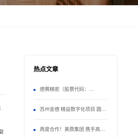
热点文章
德赛精密（股票代码：
不
SZ000049） 正式启动 管理升级
苏州金德 精益数字化项目 圆满
&精益注塑项目！
收官
再度合作！美鼎集团 携手高胜
副