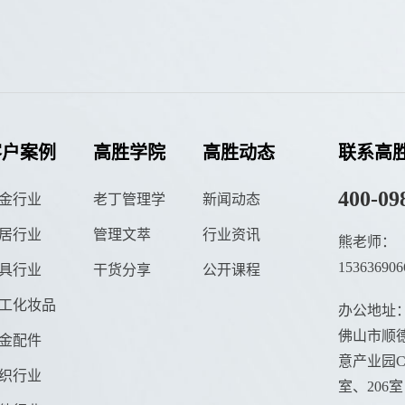
客户案例
高胜学院
高胜动态
联系高
400-09
金行业
老丁管理学
新闻动态
居行业
管理文萃
行业资讯
熊老师：
153636906
具行业
干货分享
公开课程
工化妆品
办公地址
佛山市顺德
金配件
意产业园C栋
织行业
室、206室