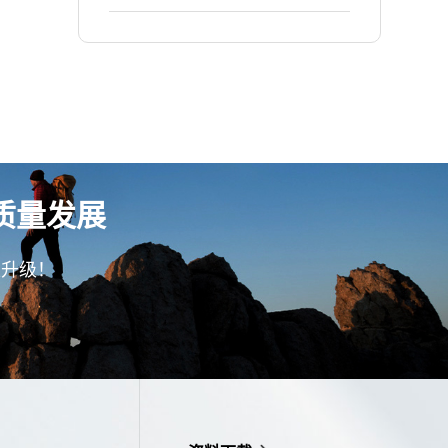
让订单准交率提升至90%以
业 贝菲饰品 | 通过精益生产项
上！
目，让车间生产效率提升至
95% ！
质量发展
型升级！