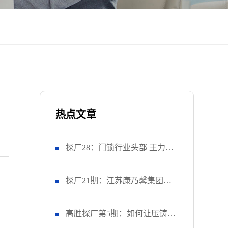
热点文章
探厂28：门锁行业头部 王力安
防 如何推进精益生产项目？
探厂21期：江苏康乃馨集团如
（上）
何让工厂的OEE提升28%？
高胜探厂第5期：如何让压铸上