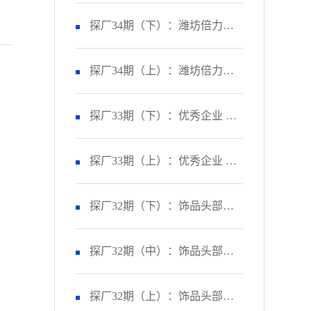
市企业精益标杆生产线效率提
探厂34期（下）：潍坊倍力汽
升40%？
车零部件有限公司 如何让生产
探厂34期（上）：潍坊倍力汽
效率提升43%？
车零部件有限公司 如何让订单
探厂33期（下）：优秀企业 盛
准交率提升43%？
央电气 | 通过管理变革，让订单
探厂33期（上）：优秀企业 盛
准交率提升到95%以上！
央电气 | 通过精益生产，让产线
探厂32期（下）：饰品头部企
产能提升83%！
业 贝菲饰品 | 通过品质改善，
探厂32期（中）：饰品头部企
让失败成本异常递减70%！
业 贝菲饰品 | 通过交付改善，
探厂32期（上）：饰品头部企