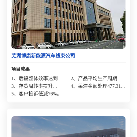
芜湖博康新能源汽车线束公司
项目成果
1、
后段整体效率达到
2、产品平均生产周期缩
23.8%;
3、存货周转率提升
短40.5%;
4、呆滞金额处理477.31
61.1%;
5、客户投诉低减76%。
万元;