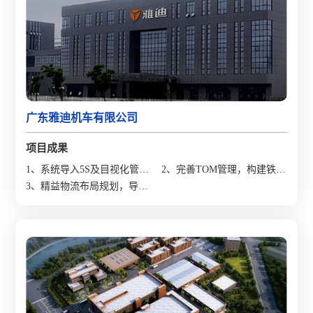
广东雅迪机车有限公司
项目成果
1、系统导入5S及目视化管
2、完善TOM管理，构建铁三
理，打造随时可参观的现
3、精益物流布局规划，导入
角机制，直通率提升33%;
场；
物料配送，提升物流效率
25%。