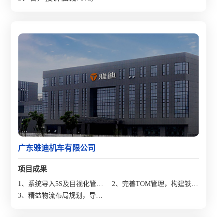
广东雅迪机车有限公司
项目成果
1、系统导入5S及目视化管
2、完善TOM管理，构建铁三
理，打造随时可参观的现
3、精益物流布局规划，导入
角机制，直通率提升33%;
场；
物料配送，提升物流效率