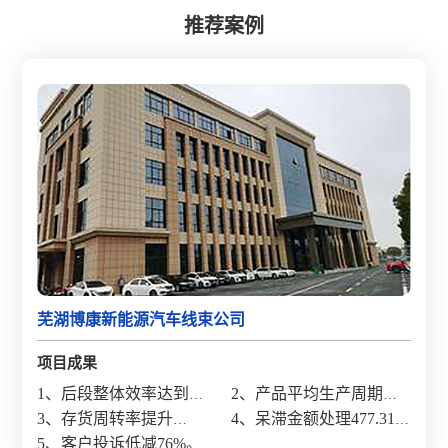
推荐案例
芜湖博康新能源汽车线束公司
项目成果
1、
后段整体效率达到
2、产品平均生产周期缩
23.8%;
3、存货周转率提升
短40.5%;
4、呆滞金额处理477.31
61.1%;
5、客户投诉低减76%。
万元;