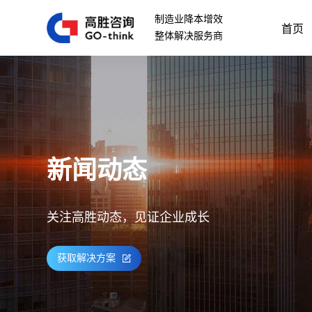
制造业降本增效
首页
整体解决服务商
新闻动态
关注高胜动态，见证企业成长
获取解决方案