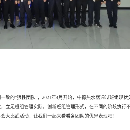
致的“狼性团队”，2021年4月开始，中德热水器通过班组现状
宜，立足班组管理实际，创新班组管理形式，在不同的阶段执行
会大比武活动，让我们一起来看看各团队的优异表现吧!