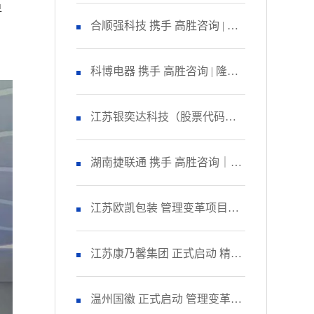
早
咨询 启动管理变革项目
合顺强科技 携手 高胜咨询 | 隆
重召开 精益生产项目誓师大
科博电器 携手 高胜咨询 | 隆重
会！
召开 品质管理提升项目启动大
江苏银奕达科技（股票代码：
会！
836235） 携手 高胜咨询｜正式
湖南捷联通 携手 高胜咨询｜正
启动 管理变革项目
式启动 精益生产项目！
江苏欧凯包装 管理变革项目人
资改善模块 圆满收官！
江苏康乃馨集团 正式启动 精益
生产项目二期！
温州国徽 正式启动 管理变革&