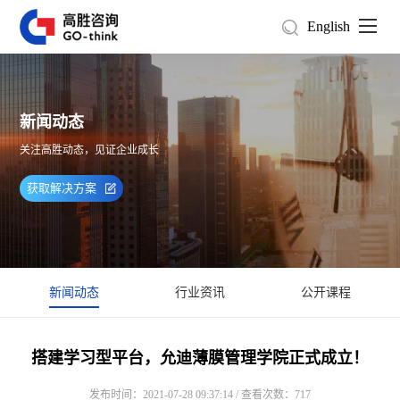
English
新闻动态
关注高胜动态，见证企业成长
获取解决方案
新闻动态
行业资讯
公开课程
搭建学习型平台，允迪薄膜管理学院正式成立！
发布时间：2021-07-28 09:37:14 / 查看次数：717