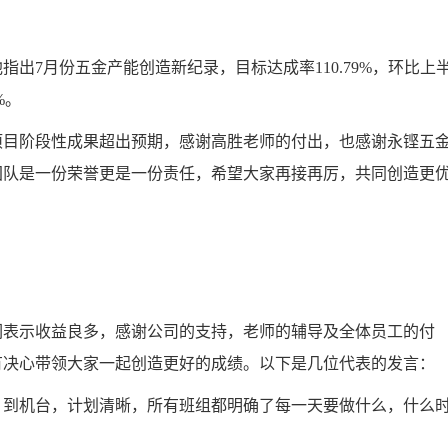
7月份五金产能创造新纪录，目标达成率110.79%，环比上
%。
目阶段性成果超出预期，感谢高胜老师的付出，也感谢永铿五
团队是一份荣誉更是一份责任，希望大家再接再厉，共同创造更
表示收益良多，感谢公司的支持，老师的辅导及全体员工的付
有决心带领大家一起创造更好的成绩。以下是几位代表的发言：
到机台，计划清晰，所有班组都明确了每一天要做什么，什么