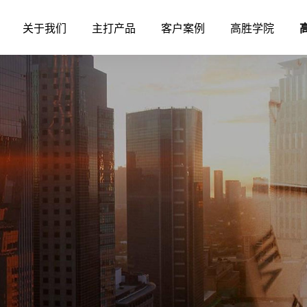
关于我们
主打产品
客户案例
高胜学院