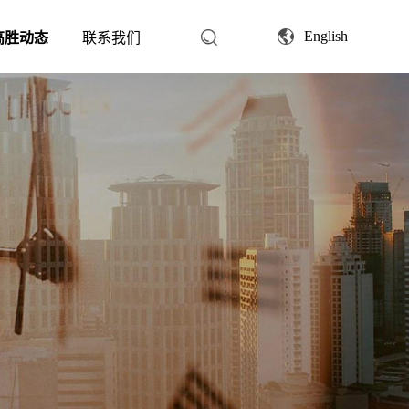
English
高胜动态
联系我们