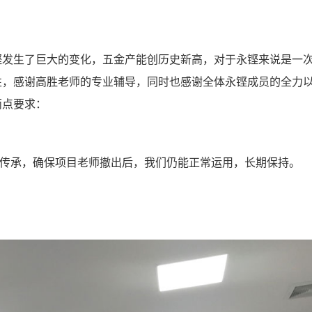
发生了巨大的变化，五金产能创历史新高，对于永铿来说是一
性，感谢高胜老师的专业辅导，同时也感谢全体永铿成员的全力
两点要求：
传承，确保项目老师撤出后，我们仍能正常运用，长期保持。