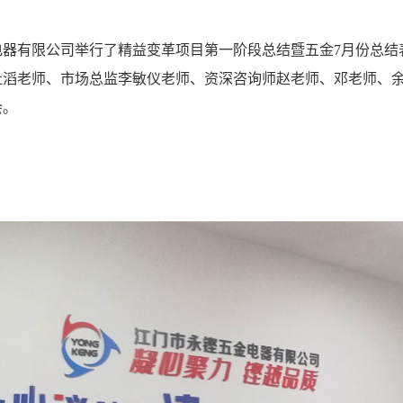
电器有限公司举行了精益变革项目第一阶段总结暨五金7月份总结
杜滔老师、市场总监李敏仪老师、资深咨询师赵老师、邓老师、
会。