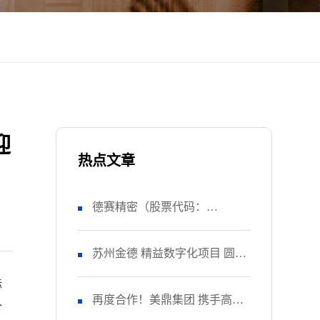
迎
热点文章
德赛精密（股票代码：
SZ000049） 正式启动 管理升级
苏州金德 精益数字化项目 圆满
标
&精益注塑项目！
收官
再度合作！美鼎集团 携手高胜
合