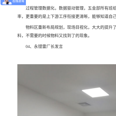
过程管理数据化，数据驱动管理，五金部所有班组都
率，更重要的是上下游工序衔接更清晰，能够知道自
物料区重新布局规划，现场目视化，大大的提升了物
料，不需要的时候物料又找到了的现象。
04、永铿雷厂长发言