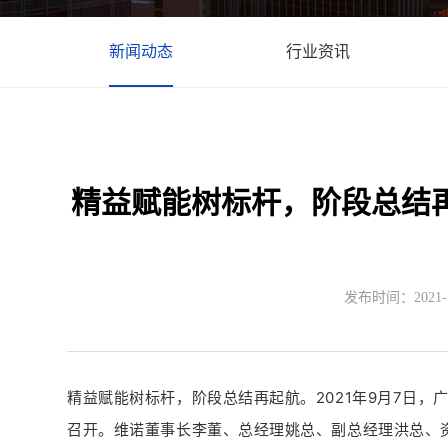
新闻动态
行业资讯
精益赋能树标杆，阶段总结
发布时间：2021-11
精益赋能树标杆，阶段总结再起航。2021年9月7日
召开。维诺董事长李董、总经理姚总、副总经理洪总、