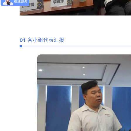
01
各小组代表汇报