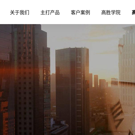
关于我们
主打产品
客户案例
高胜学院