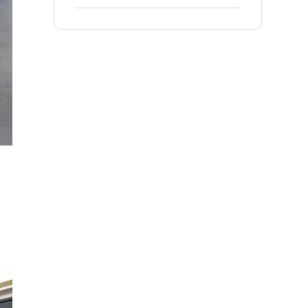
精益生产项目！