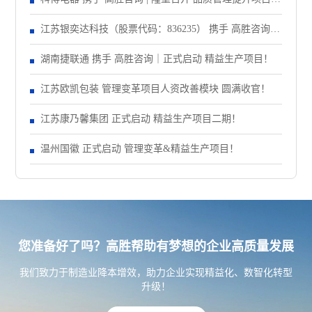
动大会！
江苏银奕达科技（股票代码：836235） 携手 高胜咨询｜
正式启动 管理变革项目
湖南捷联通 携手 高胜咨询｜正式启动 精益生产项目！
江苏欧凯包装 管理变革项目人资改善模块 圆满收官！
江苏康乃馨集团 正式启动 精益生产项目二期！
温州国徽 正式启动 管理变革&精益生产项目！
您准备好了吗？高胜帮助有梦想的企业高质量发展
我们致力于制造业降本增效，助力企业实现精益化、数智化转型
升级！