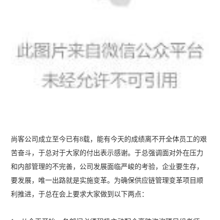
尚客公司成立至今已有8载，能有今天的成绩离不开全体员工的艰
苦奋斗，于总对于大家的付出表示感谢。于总强调面对外在压力
和内部管理的不完善，公司发展面临严峻的考验，企业要生存，
要发展，唯一出路就是实施变革。为确保供应链管理变革项目顺
利推进，于总在会上要求大家做到以下两点：