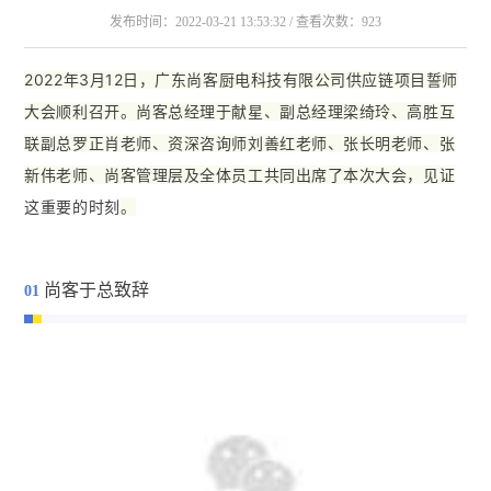
发布时间：2022-03-21 13:53:32 / 查看次数：923
2022年3月12日，广东尚客厨电科技有限公司供应链项目誓师
大会顺利召开。尚客总经理于献星、副总经理梁绮玲、高胜互
联副总罗正肖老师、资深咨询师刘善红老师、张长明老师、张
新伟老师、尚客管理层及全体员工共同出席了本次大会，见证
这重要的时刻
。
尚客于总致辞
01