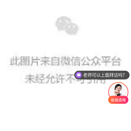
老师可以上面拜访吗？
我想要了解产品