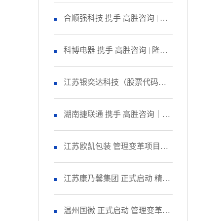
咨询 启动管理变革项目
合顺强科技 携手 高胜咨询 | 隆
重召开 精益生产项目誓师大
科博电器 携手 高胜咨询 | 隆重
会！
召开 品质管理提升项目启动大
江苏银奕达科技（股票代码：
会！
836235） 携手 高胜咨询｜正式
湖南捷联通 携手 高胜咨询｜正
启动 管理变革项目
式启动 精益生产项目！
江苏欧凯包装 管理变革项目人
资改善模块 圆满收官！
江苏康乃馨集团 正式启动 精益
生产项目二期！
温州国徽 正式启动 管理变革&