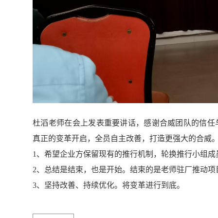
杜滔老师在会上发表重要讲话，感谢合威团队的信任
真正的变革开启，全员自主改善，打造更强大的合威
1、希望企业方保留现有的推行机制，轮换推行小组成
2、总结是结束，也是开始。结束的是老师驻厂推动项
3、坚持改善、持续优化。将变革进行到底。