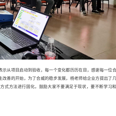
表示从项目启动到验收，每一个变化都历历在目，感谢每一位
主改善的开始，为了合威的稳步发展，杨老师给企业方提出了
的方式方法进行固化，鼓励大家不要满足于现状，要不断学习