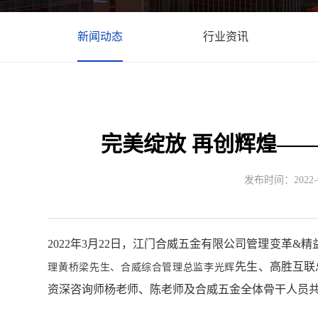
新闻动态
行业资讯
完美绽放 再创辉煌—
发布时间：2022-04
2022年3月22日，江门合威五金有限公司管理变革
先生、高胜互联
理黄桥梁先生、合威综合管理总监李光辉
资深咨询师杨老师、陈老师及合威五金全体骨干人员