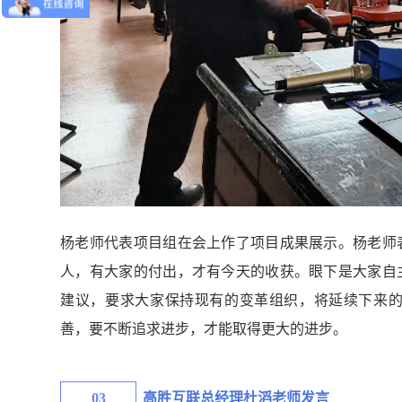
杨老师代表项目组在会上作了项目成果展示。杨老师
人，有大家的付出，才有今天的收获。眼下是大家自
建议，要求大家保持现有的变革组织，将延续下来
善，要不断追求进步，才能取得更大的进步。
03
高胜互联总经理杜滔老师发言