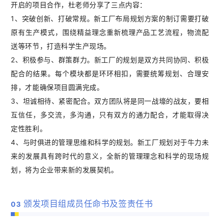
开启的项目合作，杜老师分享了三点内容：
1、突破创新、打破常规。新工厂布局规划方案的制订需要打破
原有生产模式，围绕精益理念重新梳理产品工艺流程，物流配
送等环节，打造科学生产现场。
2、积极参与、群策群力。新工厂的规划是双方共同协同、积极
配合的结果。每个模块都是环环相扣，需要统筹规划、合理安
排，才能确保项目圆满完成。
3、坦诚相待、紧密配合。双方团队将是同一战壕的战友，要相
互信任，多交流，多沟通，只有双方的通力配合，才能取得决
定性胜利。
4、与时俱进的管理思维和科学的规划。新工厂规划对于牛力未
来的发展具有跨时代的意义，全新的管理理念和科学的现场规
划，将为企业带来新的发展契机。
颁发项目组成员任命书及签责任书
03