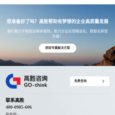
您准备好了吗？高胜帮助有梦想的企业高质量发展
我们致力于制造业降本增效，助力企业实现精益化、数智化转型
升级！
获取专属解决方案
免费咨询
联系高胜
400-0985-606
熊老师：