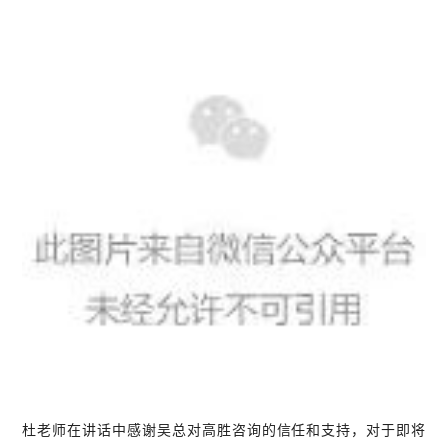
杜老师在讲话中感谢吴总对高胜咨询的信任和支持，对于即将