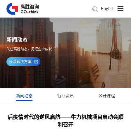
English
新闻动态
关注高胜动态，见证企业成长
获取解决方案
新闻动态
行业资讯
公开课程
后疫情时代的逆风启航——牛力机械项目启动会顺
利召开