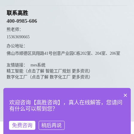
联系高胜
400-0985-606
熊老师：
15363690665
办公地址：
佛山市顺德区凤翔路41号创意产业园C栋202室、204室、206室
友情链接：
mes系统
精工智能（点击了解 智能工厂规划 更多资讯）
数字化工厂（点击了解 数字化工厂 更多资讯）
资料下载
×
点击下载更多高胜咨询资料
欢迎咨询【高胜咨询】，真人在线解答，您请问
有什么可以帮到您？
© 广东高胜互联科技有限公司
粤ICP备18151050号
法律声明
免费咨询
稍后再说
在线咨询
拨打电话
网站建设：万迪网络