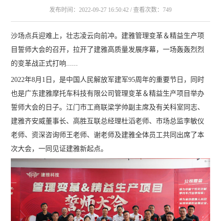
发布时间：2022-09-27 16:50:42 / 查看次数：749
沙场点兵迎难上，壮志凌云向前冲。建雅管理变革＆精益生产项
目誓师大会的召开，拉开了建雅高质量发展序幕，一场轰轰烈烈
的变革战正式打响......
2022年8月1日，是中国人民解放军建军95周年的重要节日，同时
也是广东建雅摩托车科技有限公司管理变革＆精益生产项目举办
誓师大会的日子。江门市工商联梁学帅副主席及有关科室同志、
建雅齐安威董事长、高胜互联总经理杜滔老师、市场总监李敏仪
老师、资深咨询师王老师、谢老师及建雅全体员工共同出席了本
次大会，一同见证建雅新起点。