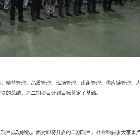
面：精益管理、品质管理、现场管理、班组管理、供应链管理、
模块的总结，为二期项目计划目标奠定了基础。
让项目成功验收。面对即将开启的二期项目，杜老师要求大家重