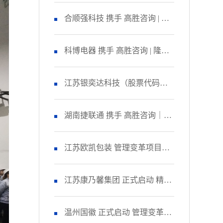
咨询 启动管理变革项目
合顺强科技 携手 高胜咨询 | 隆
重召开 精益生产项目誓师大
科博电器 携手 高胜咨询 | 隆重
会！
召开 品质管理提升项目启动大
江苏银奕达科技（股票代码：
会！
836235） 携手 高胜咨询｜正式
湖南捷联通 携手 高胜咨询｜正
启动 管理变革项目
式启动 精益生产项目！
江苏欧凯包装 管理变革项目人
资改善模块 圆满收官！
江苏康乃馨集团 正式启动 精益
生产项目二期！
温州国徽 正式启动 管理变革&