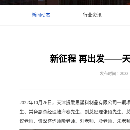
新闻动态
行业资讯
新征程 再出发——
发布时间：2022-11
2022年10月26日，天津提爱思塑料制品有限公司
生、常务副总经理陆海春先生、副总经理张硕先生、
仪老师、资深咨询师隆老师、刘老师、冷老师、朱老