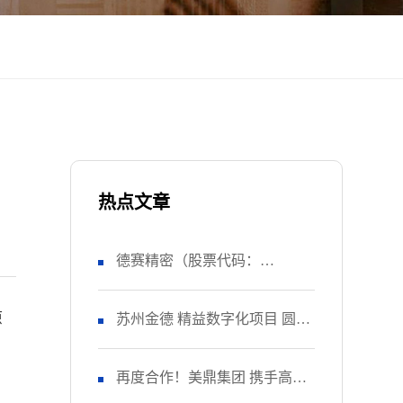
热点文章
德赛精密（股票代码：
原
SZ000049） 正式启动 管理升级
苏州金德 精益数字化项目 圆满
&精益注塑项目！
收官
再度合作！美鼎集团 携手高胜