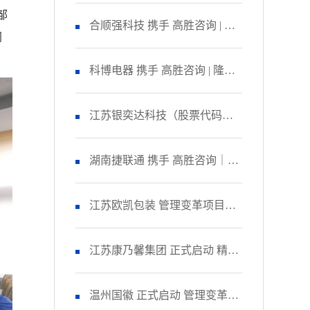
邹
咨询 启动管理变革项目
合顺强科技 携手 高胜咨询 | 隆
同
重召开 精益生产项目誓师大
科博电器 携手 高胜咨询 | 隆重
会！
召开 品质管理提升项目启动大
江苏银奕达科技（股票代码：
会！
836235） 携手 高胜咨询｜正式
湖南捷联通 携手 高胜咨询｜正
启动 管理变革项目
式启动 精益生产项目！
江苏欧凯包装 管理变革项目人
资改善模块 圆满收官！
江苏康乃馨集团 正式启动 精益
生产项目二期！
温州国徽 正式启动 管理变革&