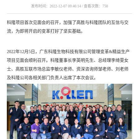
发布时间：2022-12-07 09:46:14 / 查看次数：758
科隆项目首次见面会的召开，加强了高胜与科隆团队的互信与交
流，为即将开启的变革打好了坚实基础。
2022年12月5日，广东科隆生物科技有限公司管理变革&精益生产
项目见面会顺利召开。科隆董事长李英明先生、总经理李绮雯女
士、高胜互联市场总监李敏仪老师、资深咨询师邹老师、刘老师
及科隆公司各相关部门负责人出席了本次会议。