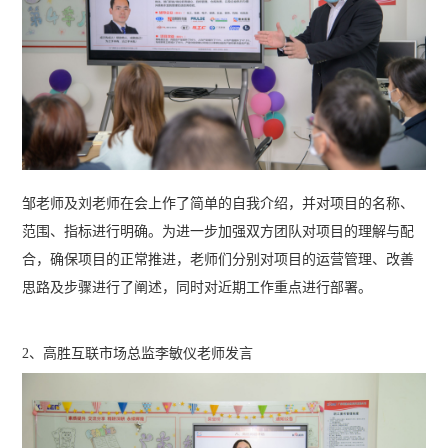
邹老师及刘老师在会上作了简单的自我介绍，并对项目的名称、
范围、指标进行明确。为进一步加强双方团队对项目的理解与配
合，确保项目的正常推进，老师们分别对项目的运营管理、改善
思路及步骤进行了阐述，同时对近期工作重点进行部署。
2、高胜互联市场总监李敏仪老师发言