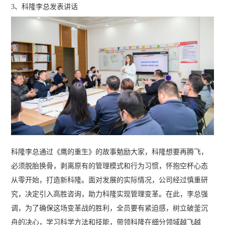
3、科隆李总发表讲话
科隆李总通过《鹰的重生》的故事勉励大家，科隆想要再腾飞，
必须脱胎换骨，剥离原有的管理模式和行为习惯，怀抱空杯心态
从零开始，打造新科隆。面对发展的实际情况，公司经过慎重研
究，决定引入高胜咨询，助力科隆实现管理变革。在此，李总强
调，为了确保这场变革战的胜利，全员要有紧迫感，树立破釜沉
舟的决心，学习科学方法和技能，带领科隆在细分领域越飞越