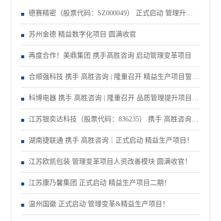
德赛精密（股票代码：SZ000049） 正式启动 管理升级&
精益注塑项目！
苏州金德 精益数字化项目 圆满收官
再度合作！美鼎集团 携手高胜咨询 启动管理变革项目
合顺强科技 携手 高胜咨询 | 隆重召开 精益生产项目誓师
大会！
科博电器 携手 高胜咨询 | 隆重召开 品质管理提升项目启
动大会！
江苏银奕达科技（股票代码：836235） 携手 高胜咨询｜
正式启动 管理变革项目
湖南捷联通 携手 高胜咨询｜正式启动 精益生产项目！
江苏欧凯包装 管理变革项目人资改善模块 圆满收官！
江苏康乃馨集团 正式启动 精益生产项目二期！
温州国徽 正式启动 管理变革&精益生产项目！