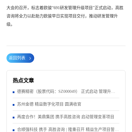
大会的召开，标志着欧骏“691研发管理升级项目”正式启动，高胜
咨询将全力以赴助力欧骏早日实现项目交付，推动研发管理升
级。
返回列表
热点文章
德赛精密（股票代码：SZ000049） 正式启动 管理升级&
精益注塑项目！
苏州金德 精益数字化项目 圆满收官
再度合作！美鼎集团 携手高胜咨询 启动管理变革项目
合顺强科技 携手 高胜咨询 | 隆重召开 精益生产项目誓师