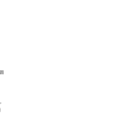
圆
，
项