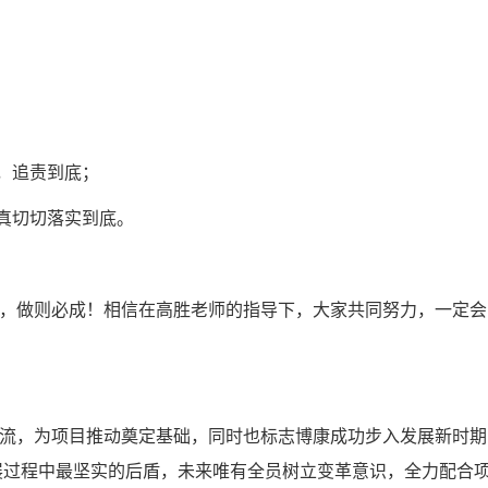
，追责到底；
真切切落实到底。
做则必成！相信在高胜老师的指导下，大家共同努力，一定会
，为项目推动奠定基础，同时也标志博康成功步入发展新时期
展过程中最坚实的后盾，未来唯有全员树立变革意识，全力配合