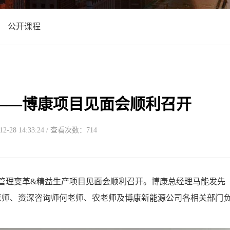
公开课程
——博康项目见面会顺利召开
-28 14:33:24 / 查看次数：714
公司管理变革&精益生产项目见面会顺利召开。博康总经理马能发先
老师、资深咨询师何老师、农老师及博康新能源公司各相关部门