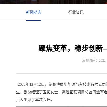
新闻动态
行业资讯
聚焦变革，稳步创新
发布时间：2022-12
2022年12月12日，芜湖博康新能源汽车技术有限
生、副总经理丁玉花女士、高胜互联项目总监周金军
责人出席了本次会议。