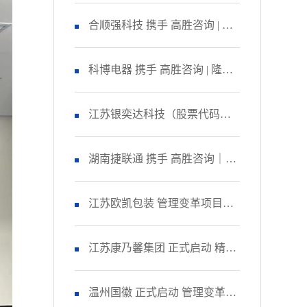
咨询 启动管理变革项目
合顺强科技 携手 高胜咨询 | 隆
重召开 精益生产项目誓师大
科博电器 携手 高胜咨询 | 隆重
会！
召开 品质管理提升项目启动大
江苏银奕达科技（股票代码：
会！
836235） 携手 高胜咨询｜正式
湖南捷联通 携手 高胜咨询｜正
启动 管理变革项目
式启动 精益生产项目！
江苏欧凯包装 管理变革项目人
资改善模块 圆满收官！
江苏康乃馨集团 正式启动 精益
生产项目二期！
温州国徽 正式启动 管理变革&