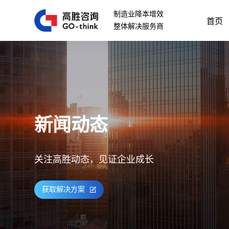
制造业降本增效
首页
整体解决服务商
新闻动态
关注高胜动态，见证企业成长
获取解决方案