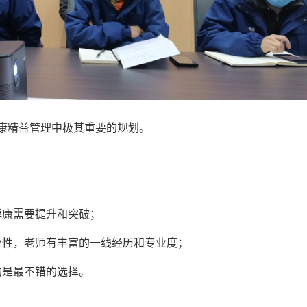
康精益管理中极其重要的规划。
博康需要提升和突破；
业性，老师有丰富的一线经历和专业度；
询是最不错的选择。