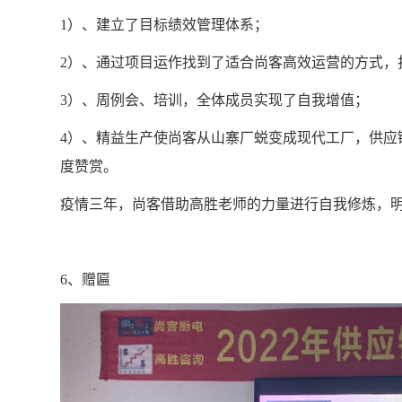
1）、建立了目标绩效管理体系；
2）、通过项目运作找到了适合尚客高效运营的方式，打
3）、周例会、培训，全体成员实现了自我增值；
4）、精益生产使尚客从山寨厂蜕变成现代工厂，供应
度赞赏。
疫情三年，尚客借助高胜老师的力量进行自我修炼，
6、赠匾