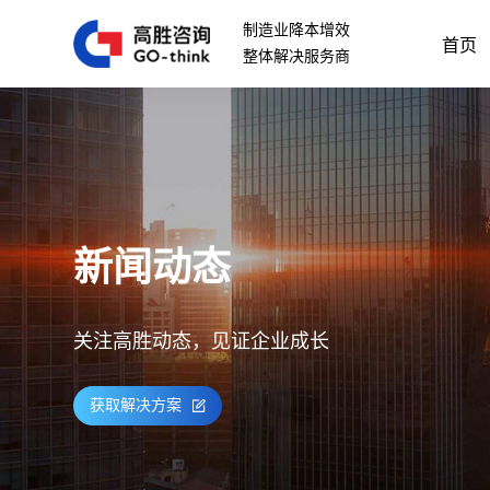
制造业降本增效
首页
整体解决服务商
新闻动态
关注高胜动态，见证企业成长
获取解决方案