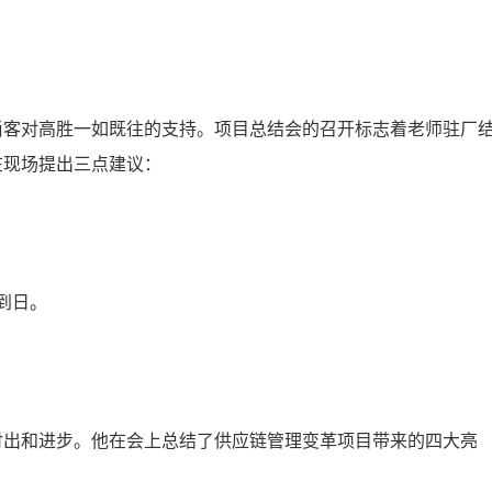
尚客对高胜一如既往的支持。项目总结会的召开标志着老师驻厂
在现场提出三点建议：
到日。
付出和进步。他在会上总结了供应链管理变革项目带来的四大亮