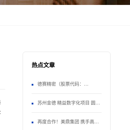
热点文章
德赛精密（股票代码：
新
SZ000049） 正式启动 管理升级
苏州金德 精益数字化项目 圆满
及
&精益注塑项目！
收官
再度合作！美鼎集团 携手高胜