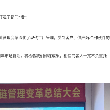
通了部门“墙”；
链管理变革深化了现代工厂管理，受到客户、供应商/合作伙伴的
明年市场复活，将检验我们修炼成果，相信尚客人一定不负重托