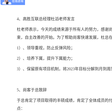
4、高胜互联总经理杜滔老师发言
杜老师表示，今天的成绩来源于所有人的努力，感谢
束，自主改善的开始。为了帮助尚客快速发展，杜总
1）、领导重视，防止反弹风险；
2）、培养下属，提升下属能力；
3）、保留原有项目机制，将2023年目标分解到月到周
5、尚客于总致辞
于总肯定了项目取得的丰硕成绩，肯定了全体成员的
点：