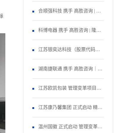
咨询 启动管理变革项目
合顺强科技 携手 高胜咨询 | 隆
标
重召开 精益生产项目誓师大
科博电器 携手 高胜咨询 | 隆重
会！
召开 品质管理提升项目启动大
江苏银奕达科技（股票代码：
会！
836235） 携手 高胜咨询｜正式
湖南捷联通 携手 高胜咨询｜正
启动 管理变革项目
式启动 精益生产项目！
江苏欧凯包装 管理变革项目人
资改善模块 圆满收官！
江苏康乃馨集团 正式启动 精益
生产项目二期！
温州国徽 正式启动 管理变革&