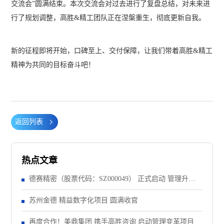
交流会”圆满结束。本次交流会对过去进行了复盘总结，对未来进
行了规划调整，高胜&精工团队正在涅槃重生，彻底更新自我。
新的征程即将开始，口碑至上、交付保障，让我们带着高胜&精工
精神为共同的目标奋斗吧！
返回列表
热点文章
德赛精密（股票代码：SZ000049） 正式启动 管理升级&
精益注塑项目！
苏州金德 精益数字化项目 圆满收官
再度合作！美鼎集团 携手高胜咨询 启动管理变革项目