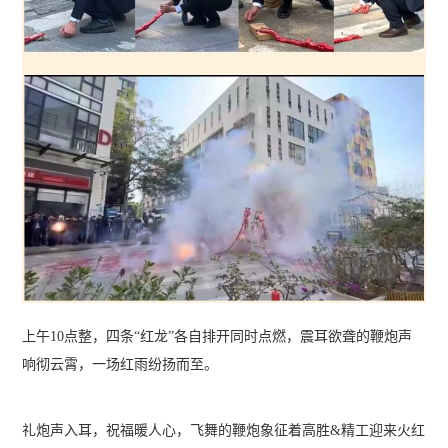
上午10点整，四条“红龙”各自排开同时点燃，震耳欲聋的鞭炮声
响彻云霄，一场红雨纷扬而至。
礼炮声入耳，祝福暖人心，飞舞的鞭炮象征着高胜&精工迎来火红