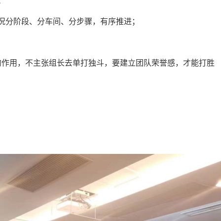
；
况分阶段、分车间、分步骤，有序推进；
的作用，不主张组长去单打独斗，要建立团队荣誉感，才能打胜