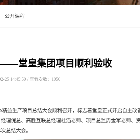
公开课程
——堂皇集团项目顺利验收
-25 14:45:50 / 查看次数：1056
变革&精益生产项目总结大会顺利召开，标志着堂皇正式开启自主改
目经理倪总、高胜互联总经理杜滔老师、项目总监周金军老师、
本次总结大会。