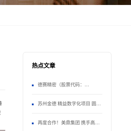
热点文章
德赛精密（股票代码：
善
SZ000049） 正式启动 管理升级
苏州金德 精益数字化项目 圆满
资
&精益注塑项目！
收官
再度合作！美鼎集团 携手高胜