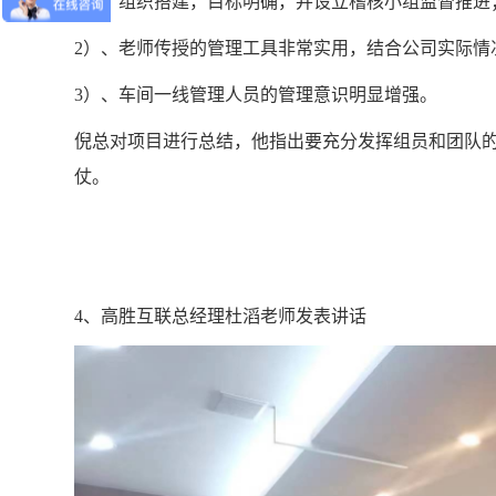
1）、组织搭建，目标明确，并设立稽核小组监督推进
2）、老师传授的管理工具非常实用，结合公司实际情
3）、车间一线管理人员的管理意识明显增强。
倪总对项目进行总结，他指出要充分发挥组员和团队
仗。
4、高胜互联总经理杜滔老师发表讲话