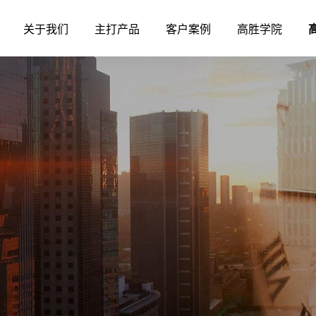
关于我们
主打产品
客户案例
高胜学院