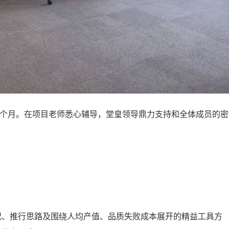
时6个月。在项目老师悉心辅导，堂皇领导鼎力支持和全体成员的
况、推行思路及围绕人均产值、品质失败成本展开的精益工具方