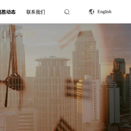
English
高胜动态
联系我们